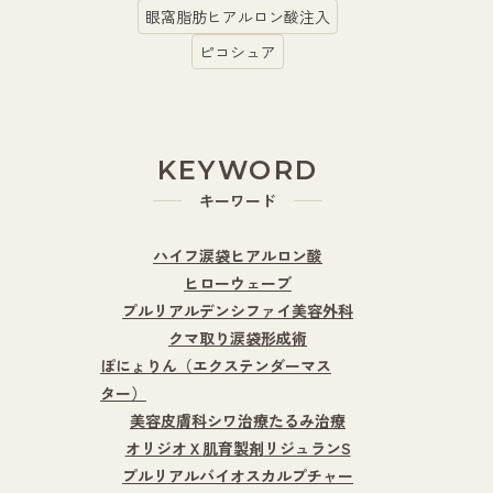
眼窩脂肪ヒアルロン酸注入
ピコシュア
KEYWORD
キーワード
ハイフ
涙袋ヒアルロン酸
ヒローウェーブ
プルリアルデンシファイ
美容外科
クマ取り
涙袋形成術
ぽにょりん（エクステンダーマス
ター）
美容皮膚科
シワ治療
たるみ治療
オリジオＸ
肌育製剤
リジュランS
プルリアルバイオスカルプチャー