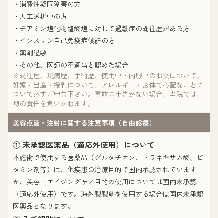
・消費性凝固障害の方
・人工透析中の方
・チアミン塩化物塩酸塩に対して過敏症の既往歴がある方
・インスリン自己免疫症候群の方
・薬剤過敏
・その他、医師の不適当と認めた場合
※既往歴、現病歴、手術歴、使用中・内服中のお薬について、
妊娠・出産・授乳について、アレルギー・お体で心配なことに
ついて必ずご申告下さい。事前に申告がない場合、当院では一
切の責任を負いかねます。
美容点滴・注射に関する注意事項（自由診療）
① 未承認医薬品（適応外使用）について
本施術で使用する医薬品（グルタチオン、トラネキサム酸、ビ
タミン剤等）は、他疾患の治療目的で国内承認されています
が、美容・エイジングケア目的の使用については国内未承認
（適応外使用）です。海外製製剤を使用する場合は国内未承認
医薬品となります。