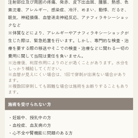
注射部位及び周囲の疼痛、発赤、皮下出血斑、腫脹、熱感、色
素沈着、アレルギー、感染症、冷汗、めまい、動悸、だるさ、
眠気、神経損傷、血管迷走神経反応、アナフィラキシーショッ
クなど
※体質などにより、アレルギーやアナフィラキシーショックが
生じた際は、緊急処置を行います。しかし、専門的な検査・治
療を要する際の移送やそこでの検査・治療などに関わる一切の
費用に関して当院は責任を負いません。
※治療後、利尿作用によりのどが渇くことがあります。水分を
しっかり補給してください。
※血管が見えにくい場合は、1回で穿刺が出来ない場合があり
ます。
※複数回穿刺しても困難な場合は施術をお断りすることもあり
ます。
施術を受けられない方
・妊娠中、授乳中の方
・血栓症、血友病の方
・心不全や腎機能に問題のある方