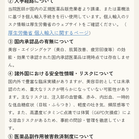
② 入手経路について
当院医師が国内の正規医薬品販売業者より調達、または薬機法
に基づき個人輸入手続きを行い使用しています。個人輸入のリ
スク情報は厚生労働省のウェブサイトをご確認ください。 （
厚生労働省 個人輸入に関するページ
）
③ 国内承認品の有無について
美容・エイジングケア（美白、肌質改善、疲労回復等）の効
能・効果で承認された国内承認医薬品は現時点では存在しませ
ん。
④ 諸外国における安全性情報・リスクについて
国内外で豊富な臨床実績がありますが、美容目的としては未承
認のため、重大なリスクが明らかになっていない可能性があり
ます。主なリスクは、注入部の血管痛、赤み、内出血、一時的
な低血糖症状（目眩・ふらつき）、軽度の吐き気、頻尿感等で
す。また、高濃度ビタミンC点滴では体質（G6PD欠損症）によ
る溶血リスクがあるため、事前の問診・管理を徹底していま
す。
⑤ 医薬品副作用被害救済制度について