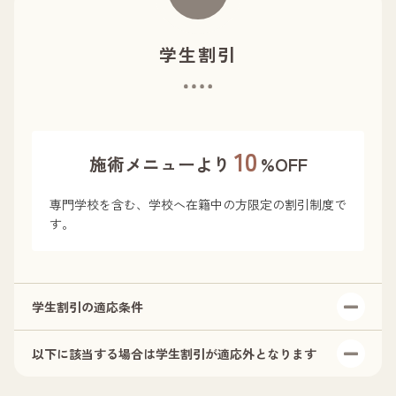
ポイントはご本人様に限り有効です。
ポイントは付与された翌日からご利用いただけます。
ポイントの有効期限は、紹介ポイントの付与日または、
学生割引
最終のお会計日から1年間です。
ポイントは物品購入／麻酔代／保証を使用した施術代／
カウンセリング料／診断書など各種書類／時間外手数料
にはご利用いただけません。
10
施術メニューより
%OFF
専門学校を含む、学校へ在籍中の方限定の割引制度で
す。
学生割引の適応条件
以下に該当する場合は学生割引が適応外となります
カウンセリング終了時までに、学生証のご提示をお願い
します。
初回の施術時、1回だけ割引がご利用いただけます。