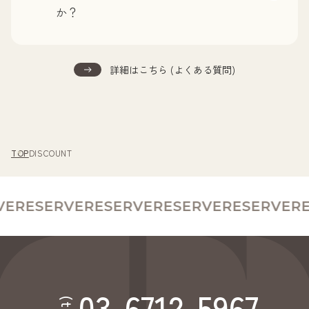
か？
ご予約後でも優待制度をご利用いただけます。お会
詳細はこちら (よくある質問)
計後の適用はできかねますので、スムーズにご案内
させていただくため、予約時またはお会計前までに
お知らせいただけますと幸いです。
TOP
DISCOUNT
E
RESERVE
RESERVE
RESERVE
RESERVE
RE
03-6712-5967