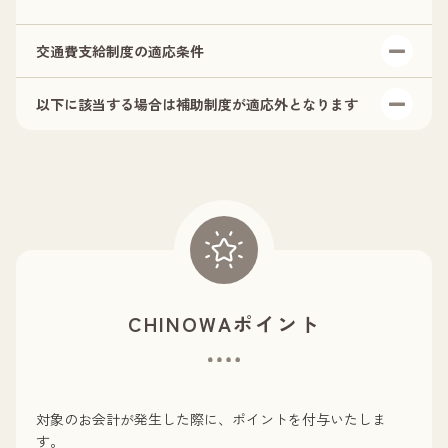
交通費支給制度の適応条件
以下に該当する場合は補助制度が適応外となります
公共交通機関が対象です。
交通費単独の領収書の提出が必須となります。
関東以外にお住まいの方が対象です。
施術当日に公共交通費の領収書が提出できない方
現住所の確認ができるものをご持参ください。(運転免許
(※後日の精算や振込の対応はできかねます。片道分しか
証／保険証／住民票の写しなど)
ご持参いただけない場合は、片道分のみの支給となって
しまいますので、予め往復分の領収書をご準備くださ
い。)
(※スマートEXや旅行サイトなどでチケットを購入され
ると、後日にしか領収書の発行がされず交通費をお渡し
できない可能性があります。事前に領収証の発行が可能
CHINOWAポイント
かご確認の上でチケットをご購入ください。)
現住所が確認できない方
モニターで施術を受けられる方
公共の交通機関
対象のお会計が発生した際に、ポイントを付与いたしま
(電車/飛行機/バスなど)以外でご来院された方(※タク
す。
シー代／高速代／駐車場代／ガソリン代／レンタカーな