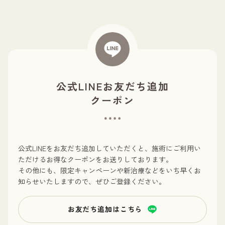
学生証のご提示ができない方
学生であれば年齢に関係なくご利用いただけます。
会計が済んでからのご提示だった場合
他の割引サービスとの併用はできません。(例：モニ
ター、キャンペーン、割引チケットなど)
物品購入／麻酔代／保証を使用した施術代／カウンセリ
ング料／診断書など各種書類／時間外手数料にはご利用
いただけません。
公式LINEお友だち追加
クーポン
公式LINEをお友だち追加していただくと、施術にご利用い
ただけるお得なクーポンをお送りしております。
その他にも、限定キャンペーンや新治療などをいち早くお
知らせいたしますので、ぜひご登録ください。
お友だち追加はこちら