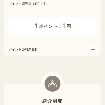
ポイント還元率は1％です。
どは対象外となります)
交通機関とホテルなどがパックになったものや、ツアー
をご利用の場合は対象外
特別席(グリーン車／ファーストクラス／ビジネスクラス
1
1
ポイント=
円
等)の追加料金分は対象外
対象外地域にお住まいの方(※東京都・茨城県・栃木県・
群馬県・埼玉県・千葉県・神奈川県は対象外となりま
す。)
経過観察、抜糸、再施術、契約済みのコース消化でご来
ポイントの利用条件
院の際の交通費は自己負担となります。
物販購入(内服・化粧品等)の方は対象外となります。
ポイントはご本人様に限り有効です。
1万円以上の会計が発生した際に、ポイントが付与されま
す。
予約金として事前にご入金をいただいている場合は、充
当時にポイントが付与されます。
ポイントは付与された翌日からご利用いただけます。
コース解約、返品などが生じた際には、払い戻し金額に
対して付与されていたポイントを取り消します。
紹介制度
ポイントの有効期限は、最終のお会計から1年間です。