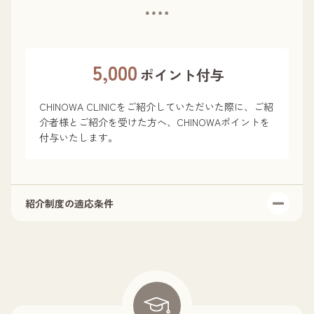
物品購入／麻酔代／保証を使用した施術代／カウンセリ
ング料／診断書など各種書類／時間外手数料は、ポイン
トをご利用いただけません。
5,000
ポイント付与
CHINOWA CLINICをご紹介していただいた際に、ご紹
介者様とご紹介を受けた方へ、CHINOWAポイントを
付与いたします。
紹介制度の適応条件
既にご来院歴のあるお客様からのご紹介であること。
被紹介者様から初回ご来院時にご申告がなかった場合に
は、対象外となります。
被紹介者様に1万円以上の会計が発生した際に、双方に
CHINOWAポイントが5,000ずつ付与されます。