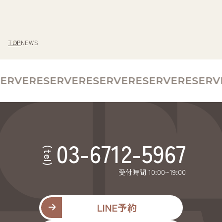
ペー
ジ
送
TOP
NEWS
り
ERVE
RESERVE
RESERVE
RESERVE
RESERV
03-6712-5967
(tel)
受付時間 10:00~19:00
LINE予約