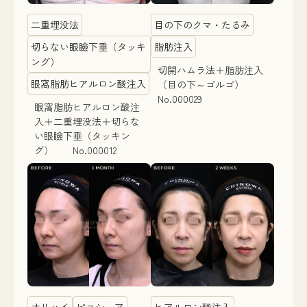
二重埋没法
目の下のクマ・たるみ
切らない眼瞼下垂（タッキ
脂肪注入
ング）
切開ハムラ法＋脂肪注入
眼窩脂肪ヒアルロン酸注入
（目の下～ゴルゴ）
No.000029
眼窩脂肪ヒアルロン酸注
入＋二重埋没法＋切らな
い眼瞼下垂（タッキン
グ） No.000012
オリハイ
ピコシュア
ヒアルロン酸注入