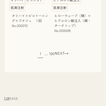
肌育注射
肌育注射
オリハイ＋ピコトーニン
ヒローウェーブ（頬）＋
グ＋ブナジュ １回
ヒアルロン酸注入（頬・
No.000070
チークトップ）
No.000009
1
…
100
NEXT
TOP
CASE