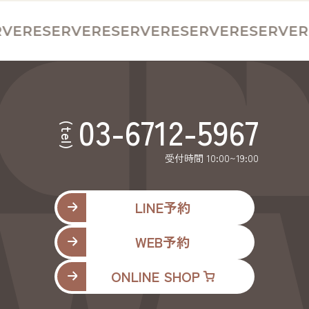
VE
RESERVE
RESERVE
RESERVE
RESERVE
RE
03-6712-5967
(tel)
受付時間 10:00~19:00
LINE予約
WEB予約
ONLINE SHOP