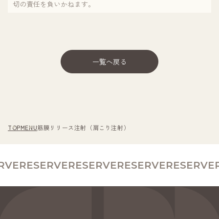
切の責任を負いかねます。
一覧へ戻る
TOP
MENU
筋膜リリース注射（肩こり注射）
RVE
RESERVE
RESERVE
RESERVE
RESERVE
R