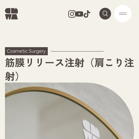
Cosmetic Surgery
筋膜リリース注射（肩こり注
射）