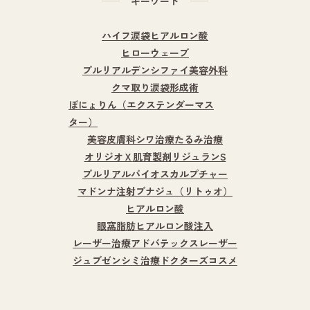
キーワード
ハイフ
涙袋ヒアルロン酸
ヒローウェーブ
プルリアルデンシファイ
美容外科
クマ取り
涙袋形成術
ぽにょりん（エクステンダーマス
ター）
美容皮膚科
シワ治療
たるみ治療
オリジオＸ
肌育製剤
リジュランS
プルリアルバイオスカルプチャー
マドンナ注射
ブナジュ（リトゥオ）
ヒアルロン酸
眼窩脂肪ヒアルロン酸注入
レーザー治療
アドバテックスレーザー
ジュブゼン
シミ治療
ドクターズコスメ