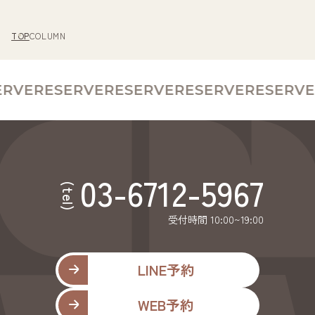
TOP
COLUMN
RVE
RESERVE
RESERVE
RESERVE
RESERVE
03-6712-5967
(tel)
受付時間 10:00~19:00
LINE予約
WEB予約