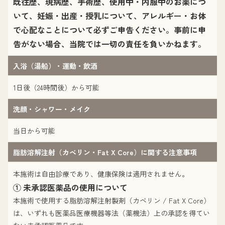
既往歴、現病歴、手術歴、使用中・内服中のお薬につ
いて、妊娠・出産・授乳について、アレルギー・お体
で心配なことについて必ずご申告ください。事前に申
告がない場合、当院では一切の責任を負いかねます。
入浴（湯船）・運動・飲酒
1日後（24時間後）から可能
洗顔・シャワー・メイク
当日から可能
脂肪溶解注射（カベリン・Fat X Core）に関する注意事項
本施術は自由診療であり、健康保険は適用されません。
① 未承認医薬品の使用について
本施術で使用する脂肪溶解注射製剤（カベリン / Fat X Core）
は、いずれも医薬品医療機器等法（薬機法）上の承認を得てい