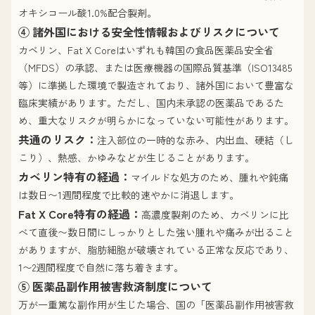
オキシコール酸1.0%配合製剤。
④ 諸外国における安全性情報およびリスクについて
カベリン、Fat X Coreはいずれも韓国の食品医薬品安全省
（MFDS）の承認、または医療機器の国際品質基準（ISO13485
等）に準拠した環境で製造されており、諸外国において豊富な
臨床実績があります。ただし、国内未承認の医薬品であるた
め、重大なリスクが明らかになっていない可能性があります。
共通のリスク：
注入部位の一時的な赤み、内出血、硬結（し
こり）、熱感、かゆみなどが生じることがあります。
カベリン特有の経過：
マイルドな処方のため、腫れや鈍痛
は数日〜1週間程度で比較的速やかに消退します。
Fat X Core特有の経過：
高濃度製剤のため、カベリンに比
べて直後〜数日間にしっかりとした強い腫れや痛みが出ること
がありますが、脂肪細胞が破壊されている正常な反応であり、
1〜2週間程度で自然に落ち着きます。
⑤ 医薬品副作用被害救済制度について
万が一重篤な副作用が生じた場合、国の「医薬品副作用被害救