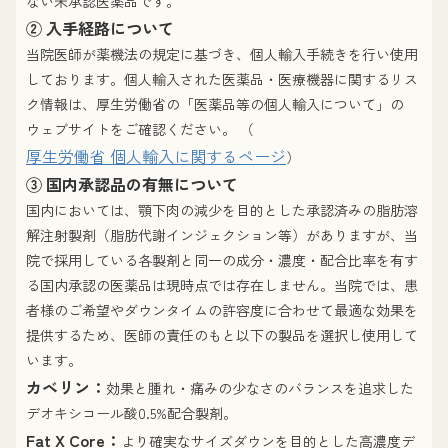
ない未承認医薬品です。
② 入手経路について
当院医師が薬機法の規定に基づき、個人輸入手続きを行い使用
しております。個人輸入された医薬品・医療機器に関するリス
ク情報は、厚生労働省の「医薬品等の個人輸入について」の
ウェブサイトをご確認ください。 （
厚生労働省 個人輸入に関するページ
）
③ 国内承認品の有無について
国内においては、顎下肉の減少を目的とした承認済みの脂肪溶
解注射製剤（脂肪代謝インジェクション等）がありますが、当
院で採用している各製剤と同一の成分・濃度・配合比率を有す
る国内承認の医薬品は現時点では存在しません。当院では、患
者様のご希望やダウンタイムの許容度に合わせて最適な効果を
提供するため、医師の責任のもと以下の製品を選択し使用して
います。
カベリン：
効果と腫れ・痛みの少なさのバランスを追求した
デオキシコール酸0.5%配合製剤。
Fat X Core：
より確実なサイズダウンを目的とした高濃度デ