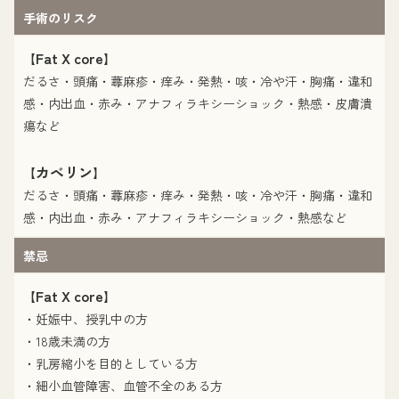
手術のリスク
Fat X core
【
】
だるさ・頭痛・蕁麻疹・痒み・発熱・咳・冷や汗・胸痛・違和
感・内出血・赤み・アナフィラキシーショック・熱感・皮膚潰
瘍など
カベリン
【
】
だるさ・頭痛・蕁麻疹・痒み・発熱・咳・冷や汗・胸痛・違和
感・内出血・赤み・アナフィラキシーショック・熱感など
禁忌
Fat X core
【
】
・妊娠中、授乳中の方
・18歳未満の方
・乳房縮小を目的としている方
・細小血管障害、血管不全のある方