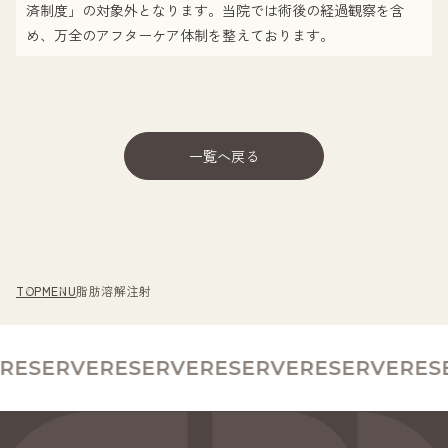
済制度」の対象外となります。当院では術後の経過観察を含
め、万全のアフターケア体制を整えております。
一覧へ戻る
TOP
MENU
脂肪溶解注射
ESERVE
RESERVE
RESERVE
RESERVE
RESE