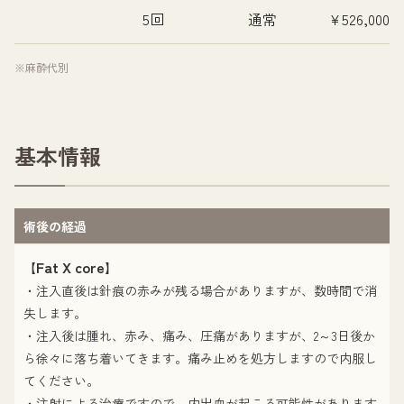
5回
通常
¥526,000
※麻酔代別
基本情報
術後の経過
Fat X core
【
】
・注入直後は針痕の赤みが残る場合がありますが、数時間で消
失します。
・注入後は腫れ、赤み、痛み、圧痛がありますが、2～3日後か
ら徐々に落ち着いてきます。痛み止めを処方しますので内服し
てください。
・注射による治療ですので、内出血が起こる可能性があります