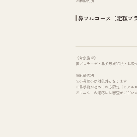
※麻酔代別
鼻フルコース（定額プ
《対象施術》
鼻プロテーゼ・鼻尖形成3D法・耳軟
※麻酔代別
※小鼻縮小は対象外となります
※鼻手術が初めての方限定（ヒアル
※モニターの適応には審査がござい