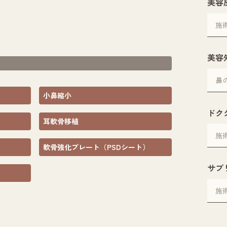
美容
美容
小鼻縮小
ドク
耳軟骨移植
軟骨強化プレート（PSDシート）
サプ