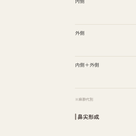
内側
外側
内側＋外側
※麻酔代別
鼻尖形成