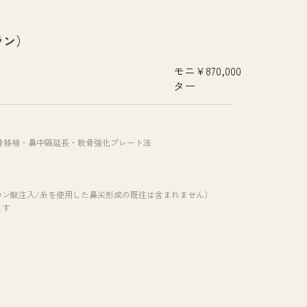
ラン）
モニ
¥870,000
ター
骨移植・鼻中隔延長・軟骨強化プレート法
ロン酸注入/糸を使用した鼻尖形成の既往は含まれません）
ます