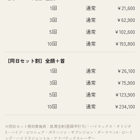
1回
通常
¥21,600
3回
通常
¥62,900
5回
通常
¥102,600
10回
通常
¥193,800
【同日セット割】全顔＋首
1回
通常
¥26,100
3回
通常
¥75,900
5回
通常
¥123,900
10回
通常
¥234,100
※同日セット割対象施術：肌育注射(医師手打ち)・ハイコックス・オリジオ
X・ハイフ・ピコシュア・ポテンツァ・サブシジョン・ダーマペン4・ピーリ
ング・ハイドラジェントル・アドバテックスレーザー