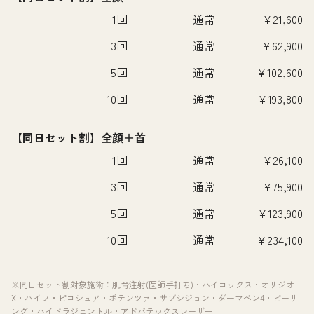
1回
通常
¥21,600
3回
通常
¥62,900
5回
通常
¥102,600
10回
通常
¥193,800
【同日セット割】全顔＋首
1回
通常
¥26,100
3回
通常
¥75,900
5回
通常
¥123,900
10回
通常
¥234,100
※同日セット割対象施術：肌育注射(医師手打ち)・ハイコックス・オリジオ
X・ハイフ・ピコシュア・ポテンツァ・サブシジョン・ダーマペン4・ピーリ
ング・ハイドラジェントル・アドバテックスレーザー