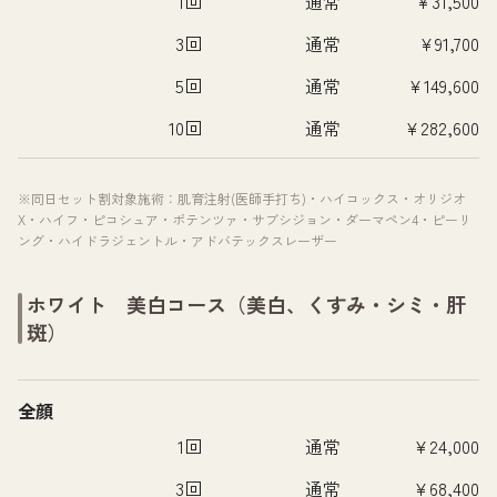
1回
通常
¥31,500
3回
通常
¥91,700
5回
通常
¥149,600
10回
通常
¥282,600
※同日セット割対象施術：肌育注射(医師手打ち)・ハイコックス・オリジオ
X・ハイフ・ピコシュア・ポテンツァ・サブシジョン・ダーマペン4・ピーリ
ング・ハイドラジェントル・アドバテックスレーザー
ホワイト 美白コース（美白、くすみ・シミ・肝
斑）
全顔
1回
通常
¥24,000
3回
通常
¥68,400