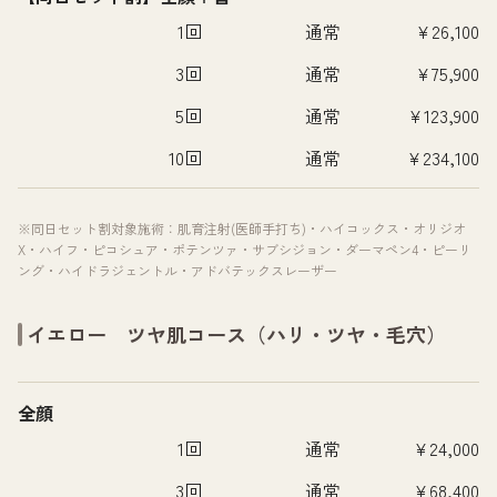
1回
通常
¥26,100
3回
通常
¥75,900
5回
通常
¥123,900
10回
通常
¥234,100
※同日セット割対象施術：肌育注射(医師手打ち)・ハイコックス・オリジオ
X・ハイフ・ピコシュア・ポテンツァ・サブシジョン・ダーマペン4・ピーリ
ング・ハイドラジェントル・アドバテックスレーザー
イエロー ツヤ肌コース（ハリ・ツヤ・毛穴）
全顔
1回
通常
¥24,000
3回
通常
¥68,400