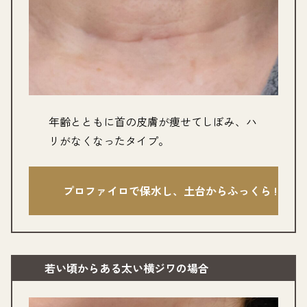
年齢とともに首の皮膚が痩せてしぼみ、ハ
リがなくなったタイプ。
グ
プロファイロで保水し、土台からふっくら !
ルー
プ
リ
ン
ク
若い頃からある太い横ジワ
の場合