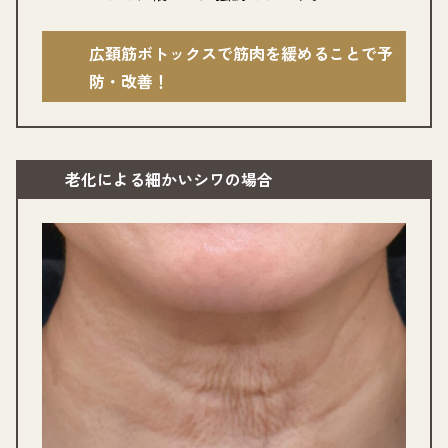
グ
広頚筋ボトックスで筋肉を緩めることで予
ルー
防・改善！
プ
リ
ン
ク
老化による細かいシワ
の場合