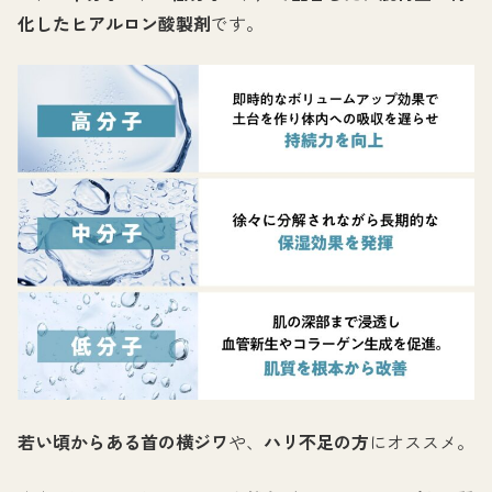
化したヒアルロン酸製剤
です。
若い頃からある首の横ジワ
や、
ハリ不足の方
にオススメ。