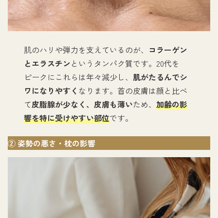
肌のハリや弾力を支えているのが、
コラーゲン
とエラスチン
というタンパク質です。20代を
ピークにこれらは年々減少し、
肌がたるんでシ
ワになりやすく
なります。首の皮膚は顔と比べ
て
皮脂腺が少なく、皮膚も薄い
ため、
加齢の影
響を特に受けやすい部位
です。
② 姿勢の悪さ・枕の影響