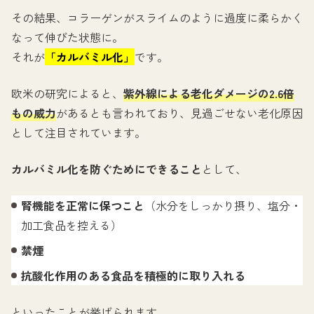
その結果、コラーゲンがスライムのように過度に柔らかく
なって伸びた状態に。
それが
「カルバミル化」
です。
欧米の研究によると、
紫外線による老化ダメージの2.6倍
もの威力
があるとも言われており、見過ごせない老化原因
として注目されています。
カルバミル化を防ぐためにできること
として、
腎機能を正常に保つこと
（水分をしっかり摂り、塩分・
加工食品を控える）
禁煙
抗酸化作用のある食品を積極的に取り入れる
といったことが挙げられます。