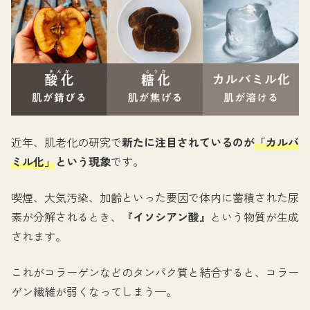
近年、肌老化の研究で
新たに注目されているのが
「カルバ
ミル化」
という現象
です。
喫煙、大気汚染、加齢といった要因で体内に蓄積された尿
素が分解されるとき、
『イソシアン酸』
という物質が生成
されます。
これがコラーゲンなどのタンパク質と結合すると、コラー
ゲン繊維が弱くなってしまう—。