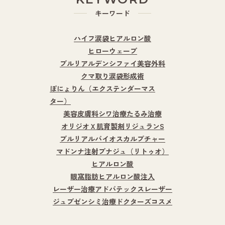
キーワード
ハイフ
涙袋ヒアルロン酸
ヒローウェーブ
プルリアルデンシファイ
美容外科
クマ取り
涙袋形成術
ぽにょりん（エクステンダーマス
ター）
美容皮膚科
シワ治療
たるみ治療
オリジオＸ
肌育製剤
リジュランS
プルリアルバイオスカルプチャー
マドンナ注射
ブナジュ（リトゥオ）
ヒアルロン酸
眼窩脂肪ヒアルロン酸注入
レーザー治療
アドバテックスレーザー
ジュブゼン
シミ治療
ドクターズコスメ