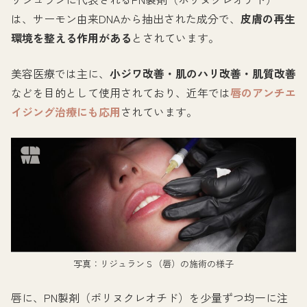
は、サーモン由来DNAから抽出された成分で、
皮膚の再生
環境を整える作用がある
とされています。
美容医療では主に、
小ジワ改善・肌のハリ改善・肌質改善
などを目的として使用されており、近年では
唇のアンチエ
イジング治療にも応用
されています。
写真：リジュランＳ（唇）の施術の様子
唇に、PN製剤（ポリヌクレオチド）を少量ずつ均一に注