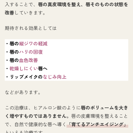
入することで、
唇の真皮環境を整え、唇そのものの状態を
改善
していきます。
期待される効果としては
・唇の
縦ジワの軽減
・唇の
ハリの回復
・唇の
血色改善
・
乾燥しにくい
唇へ
・リップメイクの
なじみ向上
などがあります。
この治療は、ヒアルロン酸のように
唇のボリュームを大き
く増やすものではありません。
唇の皮膚環境を整えること
で、自然で健康的な唇へ導く
「育てるアンチエイジング」
といえる治療です。