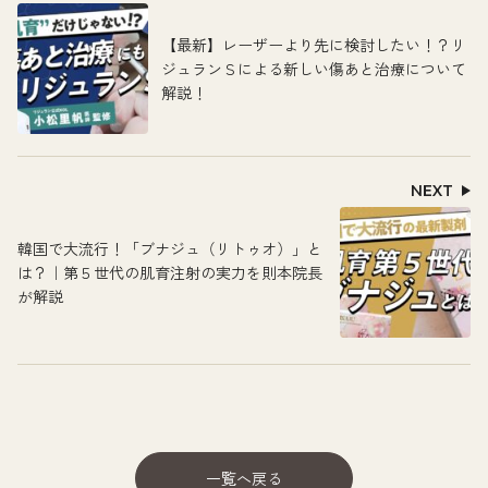
【最新】レーザーより先に検討したい！？リ
ジュランＳによる新しい傷あと治療について
解説！
NEXT
韓国で大流行！「ブナジュ（リトゥオ）」と
は？｜第５世代の肌育注射の実力を則本院長
が解説
一覧へ戻る