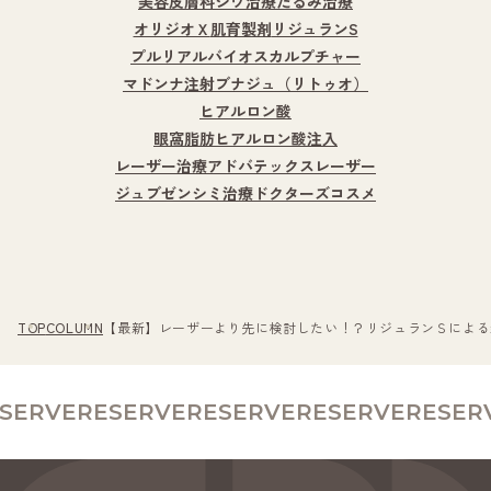
美容皮膚科
シワ治療
たるみ治療
オリジオＸ
肌育製剤
リジュランS
プルリアルバイオスカルプチャー
マドンナ注射
ブナジュ（リトゥオ）
ヒアルロン酸
眼窩脂肪ヒアルロン酸注入
レーザー治療
アドバテックスレーザー
ジュブゼン
シミ治療
ドクターズコスメ
TOP
COLUMN
【最新】レーザーより先に検討したい！？リジュランＳによる
VE
RESERVE
RESERVE
RESERVE
RESERVE
R