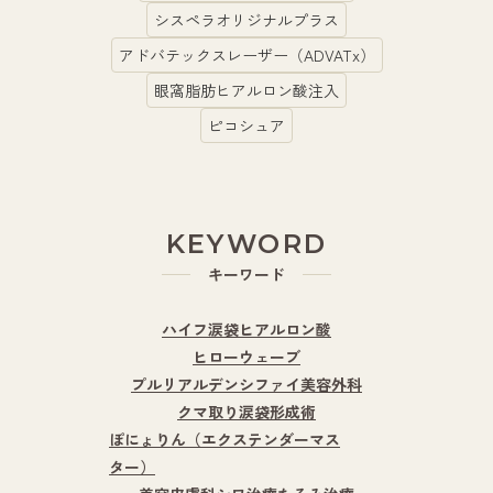
シスペラオリジナルプラス
アドバテックスレーザー（ADVATx）
眼窩脂肪ヒアルロン酸注入
ピコシュア
KEYWORD
キーワード
ハイフ
涙袋ヒアルロン酸
ヒローウェーブ
プルリアルデンシファイ
美容外科
クマ取り
涙袋形成術
ぽにょりん（エクステンダーマス
ター）