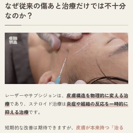
なぜ従来の傷あと治療だけでは不十分
なのか？
レーザーやサブシジョンは、
皮膚構造を物理的に変える治
療
であり、ステロイド治療は
炎症や組織の反応を一時的に
抑える治療
です。
短期的な改善は期待できますが、
皮膚が本来持つ「治る