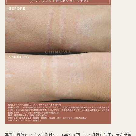
写真：傷跡にマドンナ注射Ｓ・１本を３回（１ヶ月毎）使用。赤みが顕