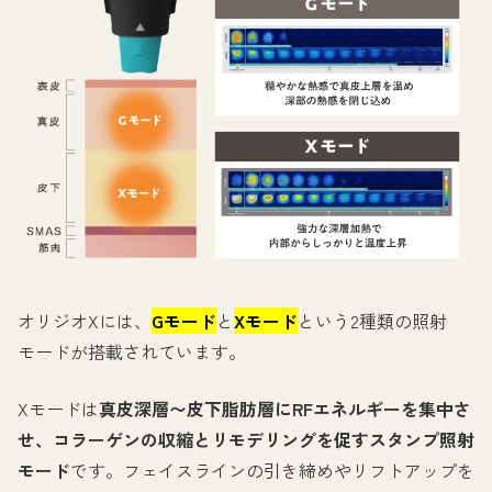
オリジオXには、
Gモード
と
Xモード
という2種類の照射
モードが搭載されています。
Xモードは
真皮深層〜皮下脂肪層にRFエネルギーを集中さ
せ、コラーゲンの収縮とリモデリングを促すスタンプ照射
モード
です。フェイスラインの引き締めやリフトアップを