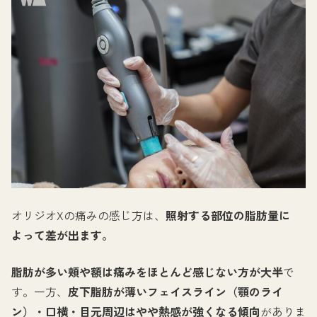
オリジオXの痛みの感じ方は、
照射する部位の脂肪量に
よって差が出ます。
脂肪が多い頬や額は痛みをほとんど感じない方が大半
で
す。一方、
皮下脂肪が薄いフェイスライン（顎のライ
ン）・口横・目元周辺はやや熱感が強くなる傾向
がありま