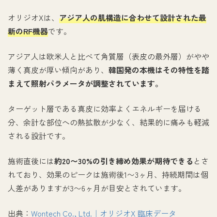
オリジオXは、
アジア人の肌構造に合わせて設計された最
新のRF機器
です。
アジア人は欧米人と比べて角質層（表皮の最外層）がやや
薄く真皮が厚い傾向があり、
韓国発の本機はその特性を踏
まえて照射パラメータが調整されています。
ターゲット層である真皮に効率よくエネルギーを届ける
分、余計な部位への熱拡散が少なく、結果的に痛みも軽減
される設計です。
施術直後には
約20〜30%の引き締め効果が期待できる
とさ
れており、効果のピークは施術後1〜3ヶ月、持続期間は個
人差がありますが3〜6ヶ月が目安とされています。
出典：
Wontech Co., Ltd.｜オリジオX 臨床データ