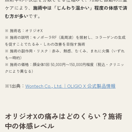
ケアにより、
施術中は「じんわり温かい」程度の体感で済
む方が多い
です。
※ 施術名：オリジオX
※ 施術の説明：モノポーラRF（高周波）を照射し、コラーゲンの生成
を促すことでたるみ・しわの改善を目指す施術
※ 施術の副作用・リスク：赤み、熱感、むくみ、まれに火傷（いずれ
も一時的）
※ 施術の価格：顔全体1回 50,000円〜150,000円程度（税込・クリニッ
クにより異なる）
※1出典：
Wontech Co., Ltd.｜OLIGIO X 公式製品情報
オリジオXの痛みはどのくらい？施術
中の体感レベル