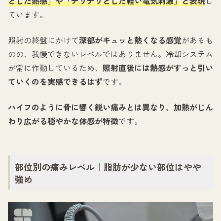
とした熱感」や「チリチリとした軽い電気刺激」と表現
し
ています。
照射の終盤にかけて
深部がキュッと熱くなる感覚
があるも
のの、我慢できないレベルではありません。冷却システム
が常に作動しているため、
照射直後には熱感がすっと引い
ていくのを実感できるはず
です。
ハイフのように骨に響く鋭い痛みとは異なり、加熱がじん
わり広がる穏やかな体感が特徴
です。
部位別の痛みレベル｜脂肪が少ない部位はやや
強め