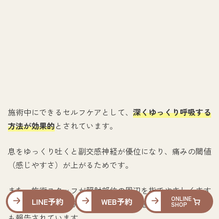
施術中にできるセルフケアとして、
深くゆっくり呼吸する
方法が効果的
とされています。
息をゆっくり吐くと副交感神経が優位になり、痛みの閾値
（感じやすさ）が上がるためです。
また、施術スタッフが照射部位の周辺を指でやさしくさす
ONLINE
LINE予約
WEB予約
ることで触覚刺激が加わり、痛みの体感がやわらぐケース
SHOP
も報告されています。