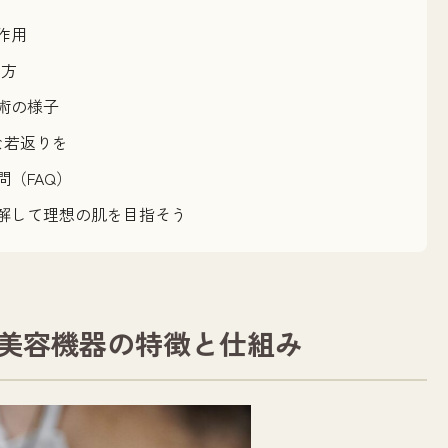
作用
し方
術の様子
然な若返りを
（FAQ）
解して理想の肌を目指そう
F美容機器の特徴と仕組み