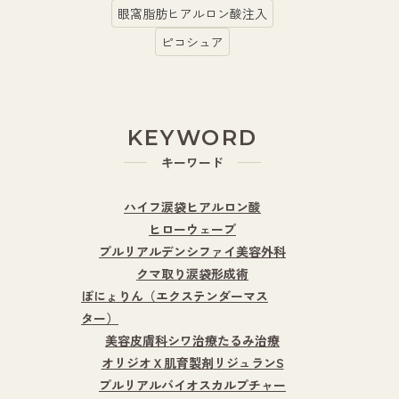
眼窩脂肪ヒアルロン酸注入
ピコシュア
KEYWORD
キーワード
ハイフ
涙袋ヒアルロン酸
ヒローウェーブ
プルリアルデンシファイ
美容外科
クマ取り
涙袋形成術
ぽにょりん（エクステンダーマス
ター）
美容皮膚科
シワ治療
たるみ治療
オリジオＸ
肌育製剤
リジュランS
プルリアルバイオスカルプチャー