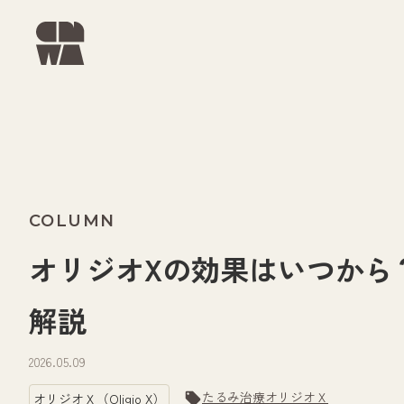
COLUMN
オリジオXの効果はいつから
解説
2026.05.09
たるみ治療
オリジオＸ
オリジオＸ（Oligio X）