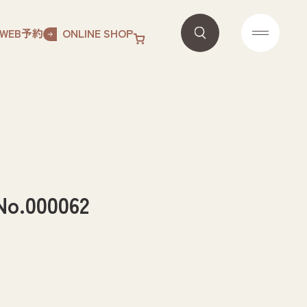
WEB予約
ONLINE SHOP
00062