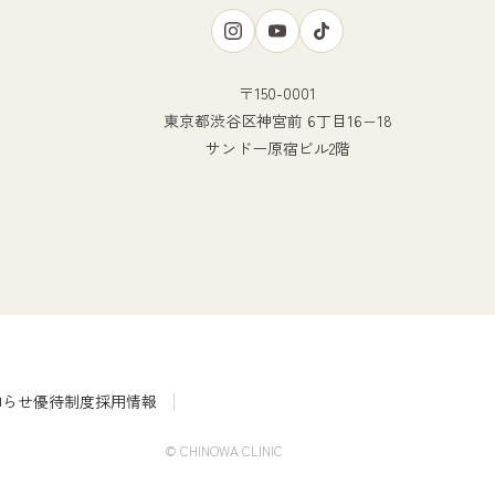
〒150-0001
東京都渋谷区神宮前 6丁目16−18
サンドー原宿ビル2階
知らせ
優待制度
採用情報
© CHINOWA CLINIC