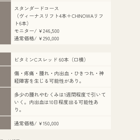
スタンダードコース
（ヴィーナスリフト4本＋CHINOWAリフ
ト6本）
モニター/ ¥246,500
通常価格/ ¥290,000
ビタミンCスレッド 60本（口横）
帆
担当医：小
傷・疼痛・腫れ・内出血・ひきつれ・神
経障害を生じる可能性があり。
多少の腫れやむくみは1週間程度で引いて
いく。内出血は10日程度出る可能性あ
り。
通常価格/ ¥150,000