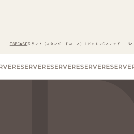
TOP
CASE
糸リフト（スタンダードコース）＋ビタミンCスレッド No.00
E
RESERVE
RESERVE
RESERVE
RESERVE
RE