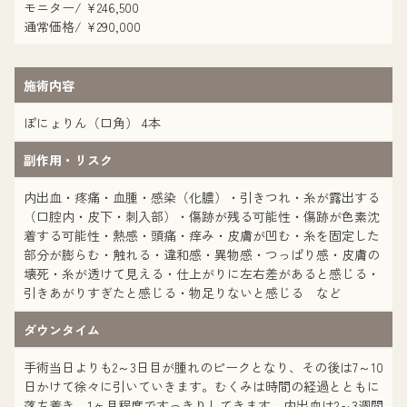
モニター/ ¥246,500
通常価格/ ¥290,000
施術内容
ぽにょりん（口角） 4本
副作用・リスク
内出血・疼痛・血腫・感染（化膿）・引きつれ・糸が露出する
（口腔内・皮下・刺入部）・傷跡が残る可能性・傷跡が色素沈
着する可能性・熱感・頭痛・痒み・皮膚が凹む・糸を固定した
部分が膨らむ・触れる・違和感・異物感・つっぱり感・皮膚の
壊死・糸が透けて見える・仕上がりに左右差があると感じる・
引きあがりすぎたと感じる・物足りないと感じる など
ダウンタイム
手術当日よりも2～3日目が腫れのピークとなり、その後は7～10
日かけて徐々に引いていきます。むくみは時間の経過とともに
落ち着き、1ヶ月程度ですっきりしてきます。内出血は2～3週間