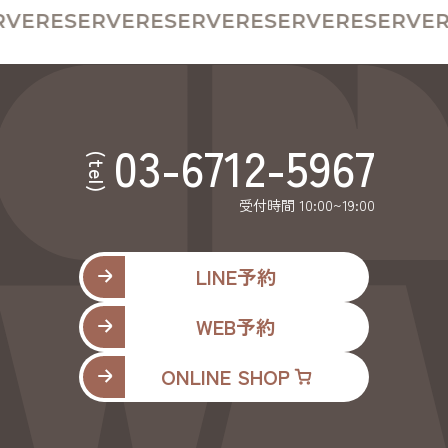
VE
RESERVE
RESERVE
RESERVE
RESERVE
R
03-6712-5967
(tel)
受付時間 10:00~19:00
LINE予約
WEB予約
ONLINE SHOP