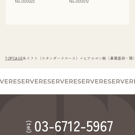
No.000023
No.000012
TOP
CASE
糸リフト（スタンダードコース）＋ヒアルロン酸（鼻翼基部・顎） N
VE
RESERVE
RESERVE
RESERVE
RESERVE
RE
03-6712-5967
(tel)