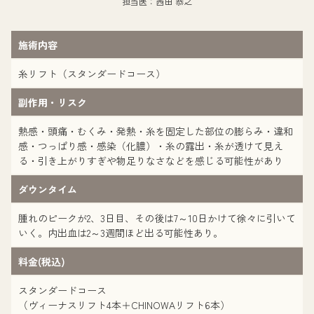
担当医：西田 恭之
施術内容
糸リフト（スタンダードコース）
副作用・リスク
熱感・頭痛・むくみ・発熱・糸を固定した部位の膨らみ・違和
感・つっぱり感・感染（化膿）・糸の露出・糸が透けて見え
る・引き上がりすぎや物足りなさなどを感じる可能性があり
ダウンタイム
腫れのピークが2、3日目、その後は7～10日かけて徐々に引いて
いく。内出血は2～3週間ほど出る可能性あり。
料金(税込)
スタンダードコース
（ヴィーナスリフト4本＋CHINOWAリフト6本）