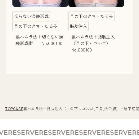
切らない涙袋形成
目の下のクマ・たるみ
目の下のクマ・たるみ
脂肪注入
裏ハムラ法＋切らない涙
裏ハムラ法＋脂肪注入
袋形成術 No.000100
（目の下～ゴルゴ）
No.000109
TOP
CASE
裏ハムラ法＋脂肪注入（目の下～ゴルゴ,口角,法令線）＋眉下切開
E
RESERVE
RESERVE
RESERVE
RESERVE
RE