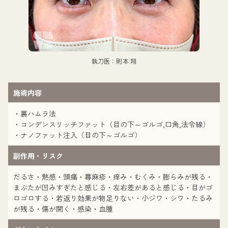
執刀医：則本 翔
施術内容
・裏ハムラ法
・コンデンスリッチファット（目の下～ゴルゴ,口角,法令線）
・ナノファット注入（目の下～ゴルゴ）
副作用・リスク
だるさ・熱感・頭痛・蕁麻疹・痒み・むくみ・膨らみが残る・
まぶたが凹みすぎたと感じる・左右差があると感じる・目がゴ
ロゴロする・若返り効果が物足りない・小ジワ・シワ・たるみ
が残る・傷が開く・感染・血腫