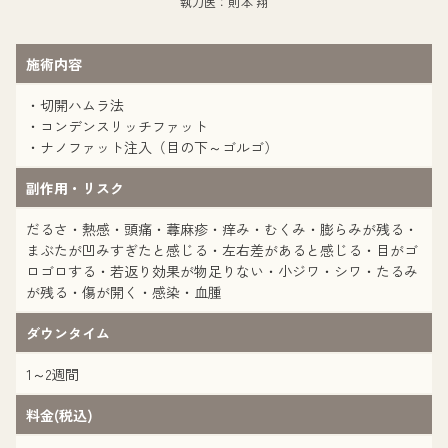
執刀医：則本 翔
施術内容
・切開ハムラ法
・コンデンスリッチファット
・ナノファット注入（目の下～ゴルゴ）
副作用・リスク
だるさ・熱感・頭痛・蕁麻疹・痒み・むくみ・膨らみが残る・
まぶたが凹みすぎたと感じる・左右差があると感じる・目がゴ
ロゴロする・若返り効果が物足りない・小ジワ・シワ・たるみ
が残る・傷が開く・感染・血腫
ダウンタイム
1～2週間
料金(税込)