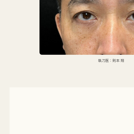
執刀医：則本 翔