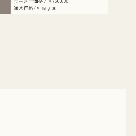
モニター価格 / ¥750,000
通常価格/¥850,000
執刀医：則