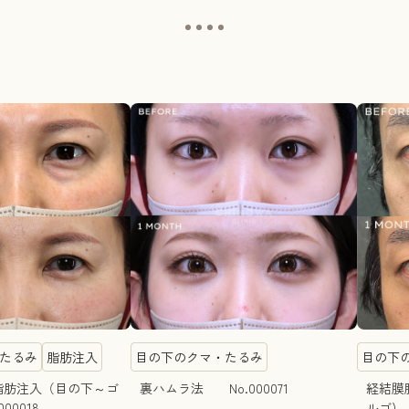
たるみ
脂肪注入
目の下のクマ・たるみ
目の下
脂肪注入（目の下～ゴ
裏ハムラ法 No.000071
経結膜
00018
ルゴ) 