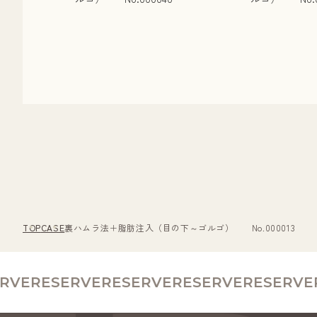
TOP
CASE
裏ハムラ法＋脂肪注入（目の下～ゴルゴ） No.000013
VE
RESERVE
RESERVE
RESERVE
RESERVE
RE