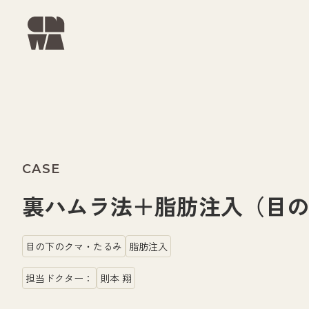
CASE
裏ハムラ法＋脂肪注入（目の下
目の下のクマ・たるみ
脂肪注入
担当ドクター：
則本 翔