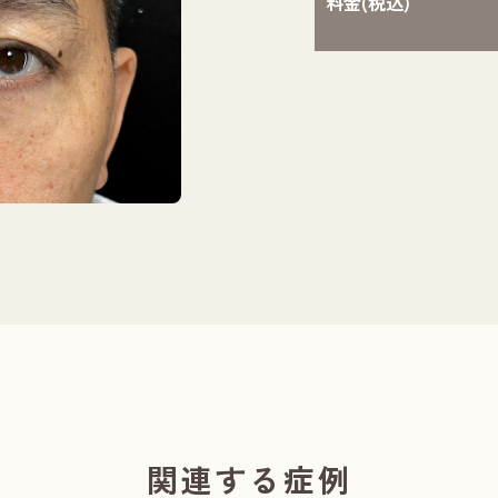
料金(税込)
執刀医：則本 翔
関連する症例