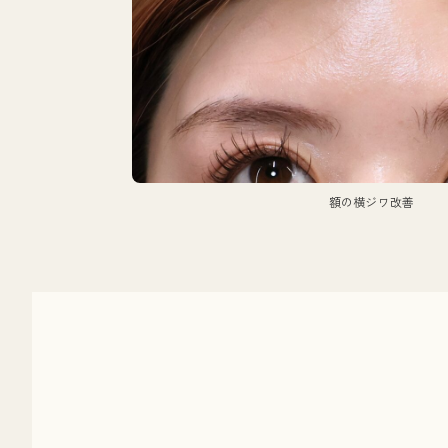
額の横ジワ改善