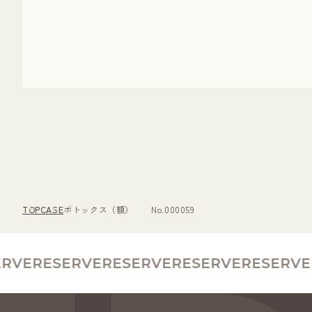
TOP
CASE
ボトックス（額） No.000059
VE
RESERVE
RESERVE
RESERVE
RESERVE
R