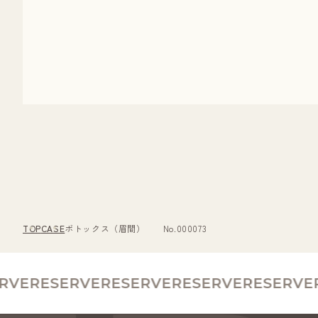
TOP
CASE
ボトックス（眉間） No.000073
VE
RESERVE
RESERVE
RESERVE
RESERVE
RE