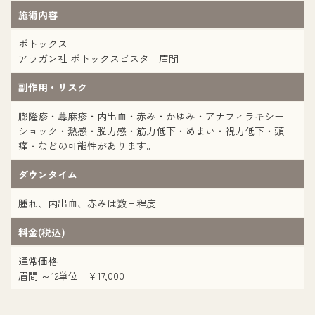
施術内容
ボトックス
アラガン社 ボトックスビスタ 眉間
副作用・リスク
膨隆疹・蕁麻疹・内出血・赤み・かゆみ・アナフィラキシー
ショック・熱感・脱力感・筋力低下・めまい・視力低下・頭
痛・などの可能性があります。
ダウンタイム
腫れ、内出血、赤みは数日程度
料金(税込)
通常価格
眉間 ～12単位 ¥17,000