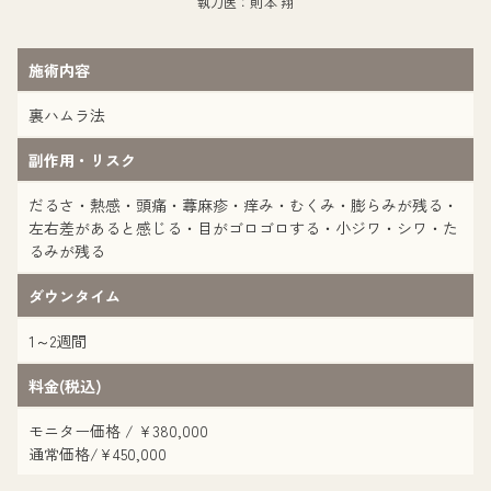
執刀医：則本 翔
施術内容
裏ハムラ法
副作用・リスク
だるさ・熱感・頭痛・蕁麻疹・痒み・むくみ・膨らみが残る・
左右差があると感じる・目がゴロゴロする・小ジワ・シワ・た
るみが残る
ダウンタイム
1～2週間
料金(税込)
モニター価格 / ¥380,000
通常価格/¥450,000