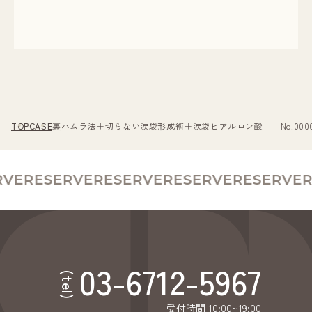
TOP
CASE
裏ハムラ法＋切らない涙袋形成術＋涙袋ヒアルロン酸 No.0000
VE
RESERVE
RESERVE
RESERVE
RESERVE
R
03-6712-5967
(tel)
受付時間 10:00~19:00