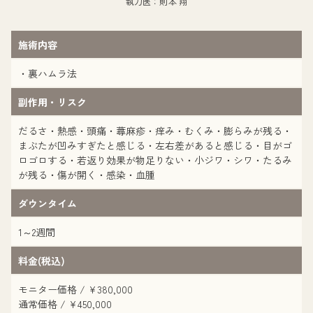
執刀医：則本 翔
施術内容
・裏ハムラ法
副作用・リスク
だるさ・熱感・頭痛・蕁麻疹・痒み・むくみ・膨らみが残る・
まぶたが凹みすぎたと感じる・左右差があると感じる・目がゴ
ロゴロする・若返り効果が物足りない・小ジワ・シワ・たるみ
が残る・傷が開く・感染・血腫
ダウンタイム
1～2週間
料金(税込)
モニター価格 / ¥380,000
通常価格 / ¥450,000