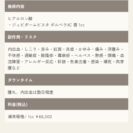
施術内容
ヒアルロン酸
・ジュビダームビスタ ボルベラXC 唇 1cc
副作用・リスク
内出血・しこり・赤み・紅斑・炎症・かゆみ・痛み・浮腫み・
不快感・過敏症・膨隆疹・蕁麻疹・ヘルペス・熱感・頭痛・血
流障害・アレルギー反応・針跡・色素沈着・感染・壊死・肉芽
腫など
ダウンタイム
腫れ、内出血は数日程度
料金(税込)
通常価格/ 1cc ¥66,000