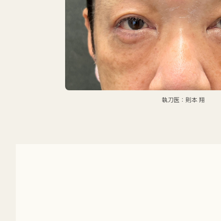
執刀医：則本 翔