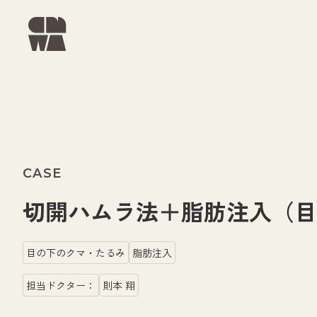
CASE
切開ハムラ法＋脂肪注入（目の
目の下のクマ・たるみ
脂肪注入
担当ドクター：
則本 翔