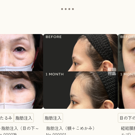
たるみ
脂肪注入
脂肪注入
目の下
＋脂肪注入（目の下～
脂肪注入（額＋こめかみ）
経結膜
000029
No.000001
ルゴ) 