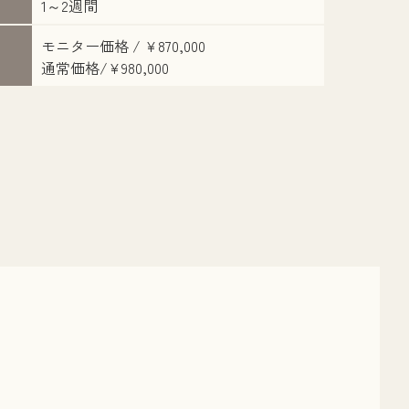
1～2週間
モニター価格 / ¥870,000
通常価格/¥980,000
執刀医：則