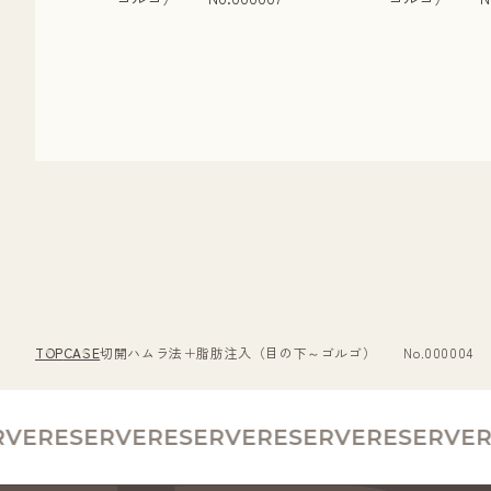
TOP
CASE
切開ハムラ法＋脂肪注入（目の下～ゴルゴ） No.000004
E
RESERVE
RESERVE
RESERVE
RESERVE
RE