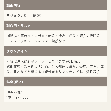
施術内容
リジュランS （傷跡）
副作用・リスク
膨隆疹・蕁麻疹・内出血・赤み・痒み・痛み・軽度の浮腫み・
アナフィラキシーショック・熱感など
ダウンタイム
直後は注入箇所がポコポコしていますが3日程度
施術直後～数日後に内出血、注入部位に痛み、炎症、赤み、痒
み、腫れなどが起こる可能性がありますがいずれも数日程度
料金(税込)
通常価格/
1本 ¥44,000