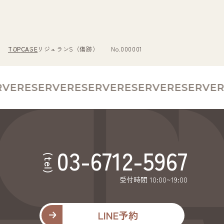
TOP
CASE
リジュランS（傷跡） No.000001
VE
RESERVE
RESERVE
RESERVE
RESERVE
R
03-6712-5967
(tel)
受付時間 10:00~19:00
LINE予約