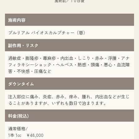
施術前／１０日後
施術内容
プルリアル バイオスカルプチャー（唇）
副作用・リスク
過敏症・膨隆疹・蕁麻疹・内出血・しこり・赤み・浮腫・アナ
フィラキシーショック・ヘルペス・熱感・頭痛・悪心・血流障
害・不快感・圧痛など
ダウンタイム
注入部位に痛み、炎症、赤み、痒み、腫れ、内出血などが生じ
ることがありますが、いずれも数日で治まります。
料金(税込)
通常価格/
1本 1㏄ ¥48,000