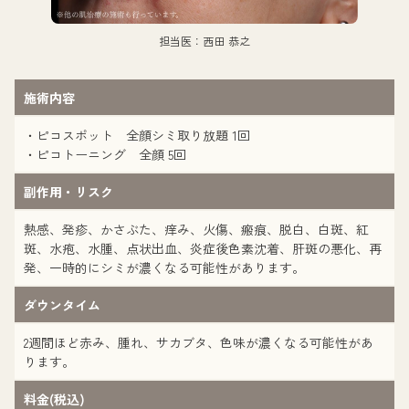
担当医：西田 恭之
施術内容
・ピコスポット 全顔シミ取り放題 1回
・ピコトーニング 全顔 5回
副作用・リスク
熱感、発疹、かさぶた、痒み、火傷、瘢痕、脱白、白斑、紅
斑、水疱、水腫、点状出血、炎症後色素沈着、肝斑の悪化、再
発、一時的にシミが濃くなる可能性があります。
ダウンタイム
2週間ほど赤み、腫れ、サカブタ、色味が濃くなる可能性があ
ります。
料金(税込)