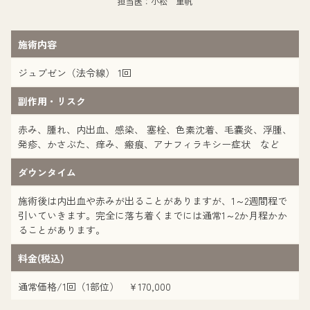
担当医：小松 里帆
施術内容
ジュブゼン（法令線） 1回
副作用・リスク
赤み、腫れ、内出血、感染、 塞栓、色素沈着、毛嚢炎、浮腫、
発疹、かさぶた、痒み、瘢痕、アナフィラキシー症状 など
ダウンタイム
施術後は内出血や赤みが出ることがありますが、1～2週間程で
引いていきます。完全に落ち着くまでには通常1～2か月程かか
ることがあります。
料金(税込)
通常価格/1回（1部位） ¥170,000