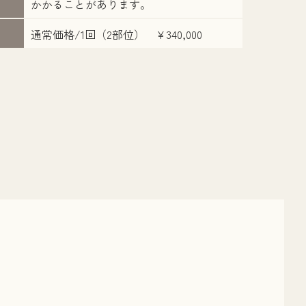
かかることがあります。
通常価格/1回（2部位） ¥340,000
担当医：則