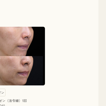
ゼン
ゼン（法令線）1回
040