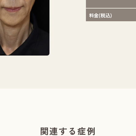
料金(税込)
担当医：則本 翔
関連する症例