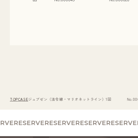
TOP
CASE
ジュブゼン（法令線・マリオネットライン）1回 No.000
VE
RESERVE
RESERVE
RESERVE
RESERVE
R