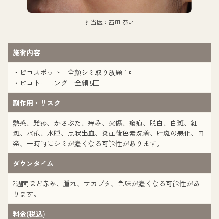
担当医：西田 恭之
施術内容
・ピコスポット 全顔シミ取り放題 1回
・ピコトーニング 全顔 5回
副作用・リスク
熱感、発疹、かさぶた、痒み、火傷、瘢痕、脱白、白斑、紅
斑、水疱、水腫、点状出血、炎症後色素沈着、肝斑の悪化、再
発、一時的にシミが濃くなる可能性があります。
ダウンタイム
2週間ほど赤み、腫れ、サカブタ、色味が濃くなる可能性があ
ります。
料金(税込)