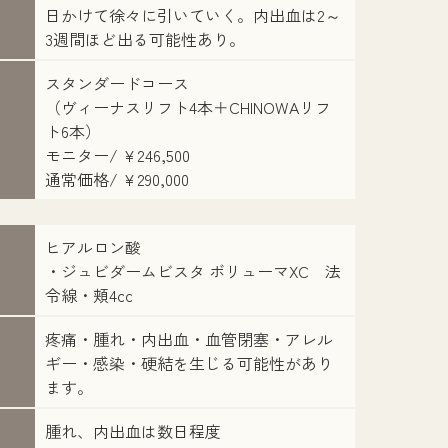
日かけて徐々に引いていく。内出血は2～
3週間ほど出る可能性あり。
スタンダードコース
（ヴィーナスリフト4本＋CHINOWAリフ
ト6本）
モニター/ ¥246,500
通常価格/ ¥290,000
ヒアルロン酸
翔
担当医：則
・ジュビダームビスタ ボリューマXC 法
令線・頬4cc
疼痛・腫れ・内出血・血管閉塞・アレル
ギー・感染・硬結を生じる可能性があり
ます。
腫れ、内出血は数日程度