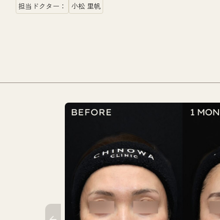
担当ドクター：
小松 里帆