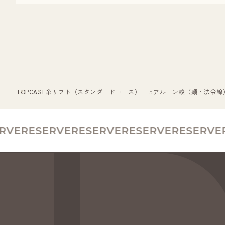
TOP
CASE
糸リフト（スタンダードコース）＋ヒアルロン酸（頬・法令線） 
VE
RESERVE
RESERVE
RESERVE
RESERVE
RE