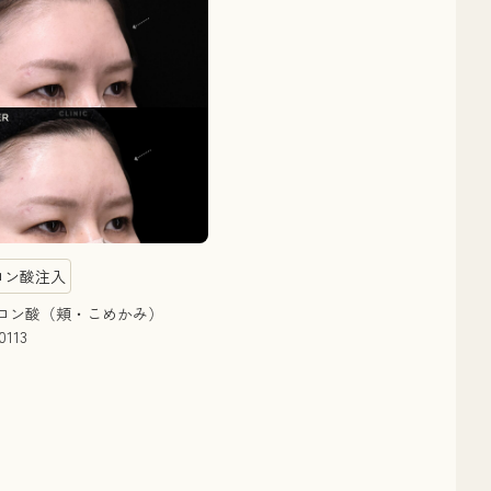
ロン酸注入
ルロン酸（頬・こめかみ）
0113