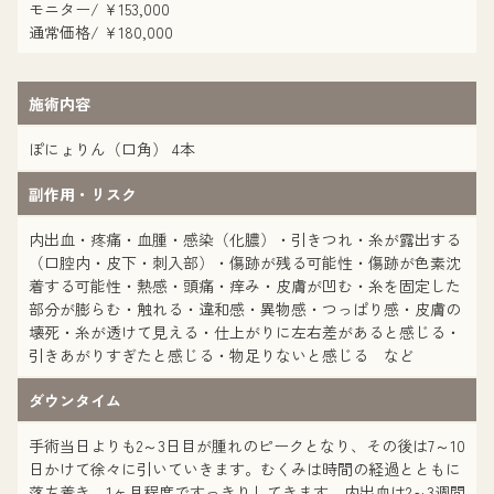
モニター/ ¥153,000
通常価格/ ¥180,000
施術内容
ぽにょりん（口角） 4本
副作用・リスク
内出血・疼痛・血腫・感染（化膿）・引きつれ・糸が露出する
（口腔内・皮下・刺入部）・傷跡が残る可能性・傷跡が色素沈
着する可能性・熱感・頭痛・痒み・皮膚が凹む・糸を固定した
部分が膨らむ・触れる・違和感・異物感・つっぱり感・皮膚の
壊死・糸が透けて見える・仕上がりに左右差があると感じる・
引きあがりすぎたと感じる・物足りないと感じる など
ダウンタイム
手術当日よりも2～3日目が腫れのピークとなり、その後は7～10
日かけて徐々に引いていきます。むくみは時間の経過とともに
落ち着き、1ヶ月程度ですっきりしてきます。内出血は2～3週間