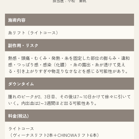
担当医：小松 里帆
施術内容
糸リフト（ライトコース）
副作用・リスク
熱感・頭痛・むくみ・発熱・糸を固定した部位の膨らみ・違和
感・つっぱり感・感染（化膿）・糸の露出・糸が透けて見え
る・引き上がりすぎや物足りなさなどを感じる可能性があり。
ダウンタイム
腫れのピークが2、3日目、その後は7～10日かけて徐々に引いて
いく。内出血は2～3週間ほど出る可能性あり。
料金(税込)
ライトコース
（ヴィーナスリフト2本＋CHINOWAリフト6本）