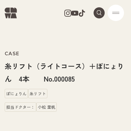
CASE
糸リフト（ライトコース）＋ぽにょり
ん 4本 No.000085
ぽにょりん
糸リフト
担当ドクター：
小松 里帆