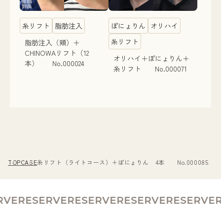
糸リフト
脂肪注入
ぽにょりん
オリハイ
糸リフト
脂肪注入（頬）＋
CHINOWAリフト（12
オリハイ＋ぽにょりん＋
本） No.000024
糸リフト No.000071
TOP
CASE
糸リフト（ライトコース）＋ぽにょりん 4本 No.000085
VE
RESERVE
RESERVE
RESERVE
RESERVE
R