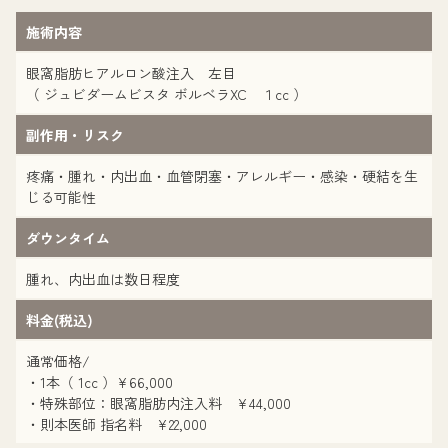
施術内容
眼窩脂肪ヒアルロン酸注入 左目
（ ジュビダームビスタ ボルベラXC １cc ）
副作用・リスク
疼痛・腫れ・内出血・血管閉塞・アレルギー・感染・硬結を生
じる可能性
ダウンタイム
腫れ、内出血は数日程度
料金(税込)
通常価格/
・1本（ 1cc ）¥66,000
・特殊部位：眼窩脂肪内注入料 ¥44,000
・則本医師 指名料 ¥22,000