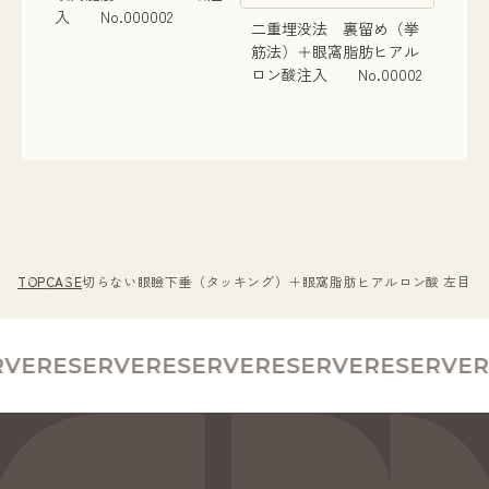
入 No.000002
二重埋没法 裏留め（挙
筋法）＋眼窩脂肪ヒアル
ロン酸注入 No.00002
TOP
CASE
切らない眼瞼下垂（タッキング）＋眼窩脂肪ヒアルロン酸 左目 No
VE
RESERVE
RESERVE
RESERVE
RESERVE
R