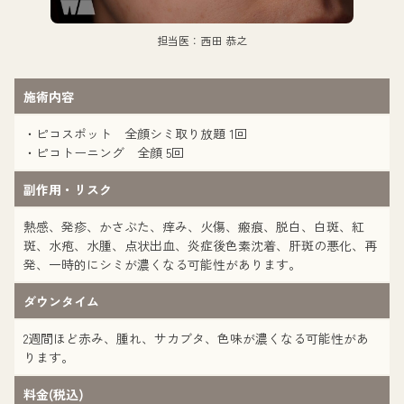
担当医：西田 恭之
施術内容
・ピコスポット 全顔シミ取り放題 1回
・ピコトーニング 全顔 5回
副作用・リスク
熱感、発疹、かさぶた、痒み、火傷、瘢痕、脱白、白斑、紅
斑、水疱、水腫、点状出血、炎症後色素沈着、肝斑の悪化、再
発、一時的にシミが濃くなる可能性があります。
ダウンタイム
2週間ほど赤み、腫れ、サカブタ、色味が濃くなる可能性があ
ります。
料金(税込)