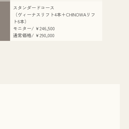
スタンダードコース
（ヴィーナスリフト4本＋CHINOWAリフ
ト6本）
モニター/ ¥246,500
通常価格/ ¥290,000
之
担当医：西