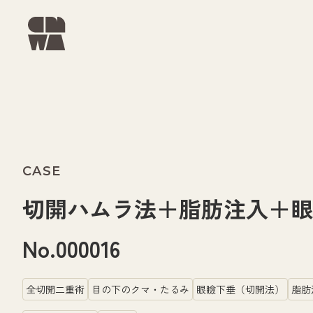
CASE
切開ハムラ法＋脂肪注入＋
No.000016
全切開二重術
目の下のクマ・たるみ
眼瞼下垂（切開法）
脂肪