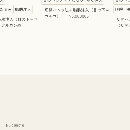
たるみ
脂肪注入
眼瞼下
切開ハムラ法＋脂肪注入（目の下～
ゴルゴ） No.000008
脂肪注入（目の下～ゴ
切開ハ
袋ヒアルロン酸
（切開法
o.000016