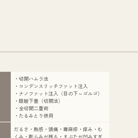
・切開ハムラ法
・コンデンスリッチファット注入
・ナノファット注入（目の下～ゴルゴ）
・眼瞼下垂（切開法）
・全切開二重術
・たるみとり併用
だるさ・熱感・頭痛・蕁麻疹・痒み・む
くみ・膨らみが残る・まぶたが凹みすぎ