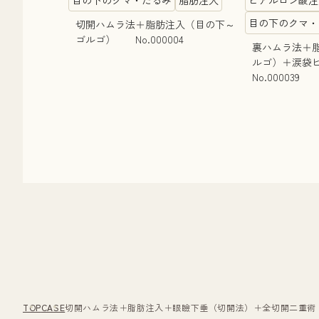
目の下のクマ・
切開ハムラ法＋脂肪注入（目の下～
ゴルゴ） No.000004
裏ハムラ法＋
ルゴ）＋涙
No.000039
TOP
CASE
切開ハムラ法＋脂肪注入＋眼瞼下垂（切開法）＋全切開二重術 N