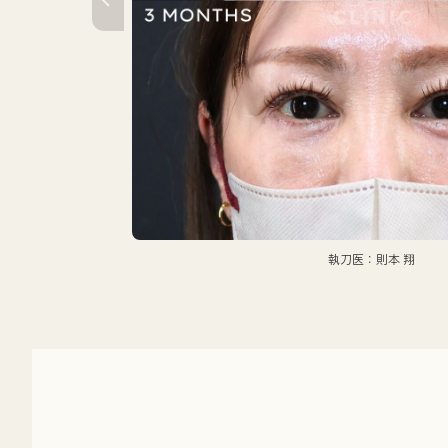
執刀医：則本 翔