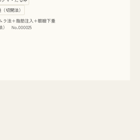
垂（切開法）
ムラ法＋脂肪注入＋眼瞼下垂
） No.000025