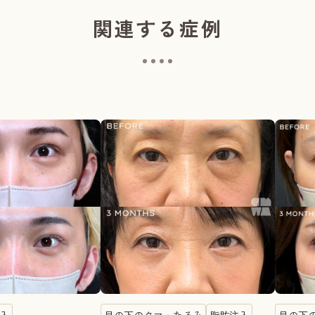
関連する症例
入
目の下のクマ・たるみ
脂肪注入
目の下