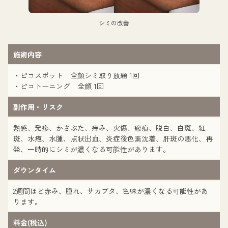
シミの改善
施術内容
・ピコスポット 全顔シミ取り放題 1回
・ピコトーニング 全顔 1回
副作用・リスク
熱感、発疹、かさぶた、痒み、火傷、瘢痕、脱白、白斑、紅
斑、水疱、水腫、点状出血、炎症後色素沈着、肝斑の悪化、再
発、一時的にシミが濃くなる可能性があります。
ダウンタイム
2週間ほど赤み、腫れ、サカブタ、色味が濃くなる可能性があ
ります。
料金(税込)