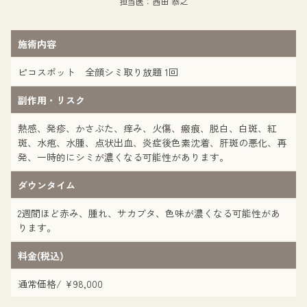
担当医：西田 恭之
施術内容
ピコスポット 全顔シミ取り放題 1回
副作用・リスク
熱感、発疹、かさぶた、痒み、火傷、瘢痕、脱白、白斑、紅
斑、水疱、水腫、点状出血、炎症後色素沈着、肝斑の悪化、再
発、一時的にシミが濃くなる可能性があります。
ダウンタイム
2週間ほど赤み、腫れ、サカブタ、色味が濃くなる可能性があ
ります。
料金(税込)
通常価格/ ¥98,000