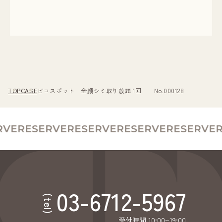
TOP
CASE
ピコスポット 全顔シミ取り放題 1回 No.000128
VE
RESERVE
RESERVE
RESERVE
RESERVE
R
03-6712-5967
(tel)
受付時間 10:00~19:00