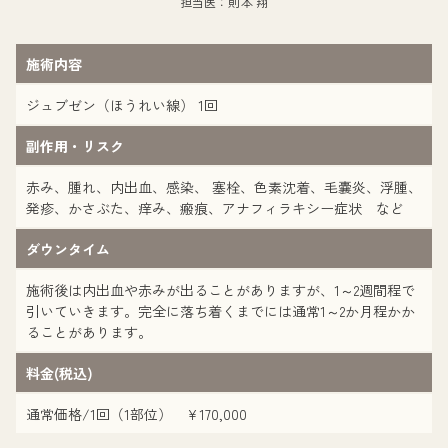
担当医：則本 翔
施術内容
ジュブゼン（ほうれい線） 1回
副作用・リスク
赤み、腫れ、内出血、感染、 塞栓、色素沈着、毛嚢炎、浮腫、
発疹、かさぶた、痒み、瘢痕、アナフィラキシー症状 など
ダウンタイム
施術後は内出血や赤みが出ることがありますが、1～2週間程で
引いていきます。完全に落ち着くまでには通常1～2か月程かか
ることがあります。
料金(税込)
通常価格/1回（1部位） ¥170,000