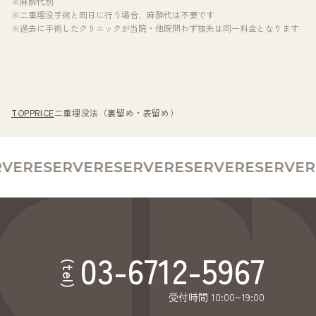
※麻酔代別
※二重埋没手術と同日に行う場合、麻酔代は不要です
※過去に手術したクリニックが当院・他院問わず抜糸は同一料金となります
TOP
PRICE
二重埋没法（裏留め・表留め）
VE
RESERVE
RESERVE
RESERVE
RESERVE
R
03-6712-5967
(tel)
受付時間 10:00~19:00