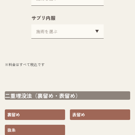
サプリ内服
※料金はすべて税込です
二重埋没法（裏留め・表留め）
裏留め
表留め
抜糸