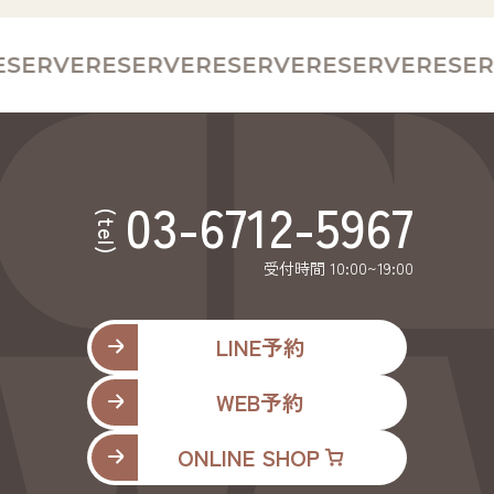
SERVE
RESERVE
RESERVE
RESERVE
RESER
03-6712-5967
(tel)
受付時間 10:00~19:00
LINE予約
WEB予約
ONLINE SHOP