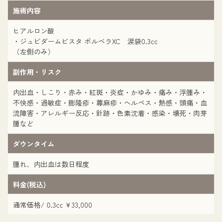
施術内容
ヒアルロン酸
・ジュビダームビスタ ボルベラXC 涙袋0.3cc
（左側のみ）
副作用・リスク
内出血・しこり・赤み・紅斑・炎症・かゆみ・痛み・浮腫み・
不快感・過敏症・膨隆疹・蕁麻疹・ヘルペス・熱感・頭痛・血
流障害・アレルギー反応・針跡・色素沈着・感染・壊死・肉芽
腫など
ダウンタイム
腫れ、内出血は数日程度
料金(税込)
通常価格/ 0.3cc ¥33,000