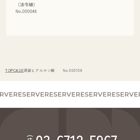
（法令線）
No.000048
TOP
CASE
涙袋ヒアルロン酸 No.000108
RVE
RESERVE
RESERVE
RESERVE
RESERVE
R
03-6712-5967