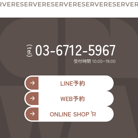
VE
RESERVE
RESERVE
RESERVE
RESERVE
R
03-6712-5967
(tel)
受付時間 10:00~19:00
LINE予約
WEB予約
ONLINE SHOP