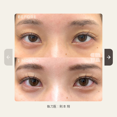
執刀医：則本 翔