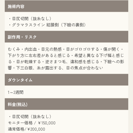
施術内容
・目尻切開（抜糸なし）
・グラマラスライン 結膜側（下瞼の裏側）
副作用・リスク
むくみ・内出血・目元の熱感・目がゴロゴロする・傷が開く・
下がり方に左右差があると感じる・希望と異なる下げ幅と感じ
る・目が乾燥する・逆さまつ毛、違和感を感じる・下瞼への影
響・下三白眼、糸が露出する、目の焦点が合わない
ダウンタイム
1～2週間
料金(税込)
・目尻切開（抜糸なし）
モニター価格 / ¥150,000
通常価格/¥200,000