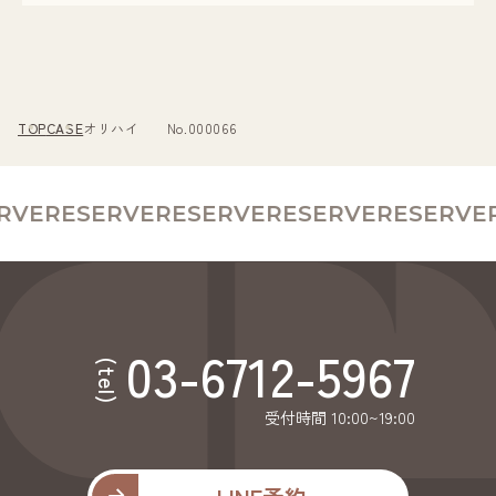
TOP
CASE
オリハイ No.000066
RVE
RESERVE
RESERVE
RESERVE
RESERVE
R
03-6712-5967
(tel)
受付時間 10:00~19:00