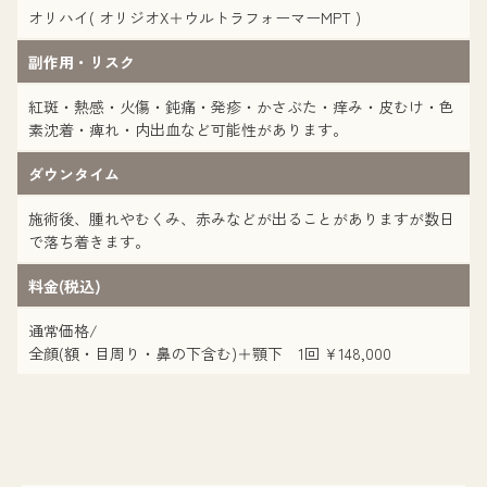
オリハイ( オリジオX＋ウルトラフォーマーMPT )
副作用・リスク
紅斑・熱感・火傷・鈍痛・発疹・かさぶた・痒み・皮むけ・色
素沈着・痺れ・内出血など可能性があります。
ダウンタイム
施術後、腫れやむくみ、赤みなどが出ることがありますが数日
で落ち着きます。
料金(税込)
通常価格/
全顔(額・目周り・鼻の下含む)＋顎下 1回 ¥148,000