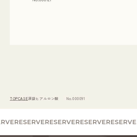
TOP
CASE
涙袋ヒアルロン酸 No.000091
VE
RESERVE
RESERVE
RESERVE
RESERVE
R