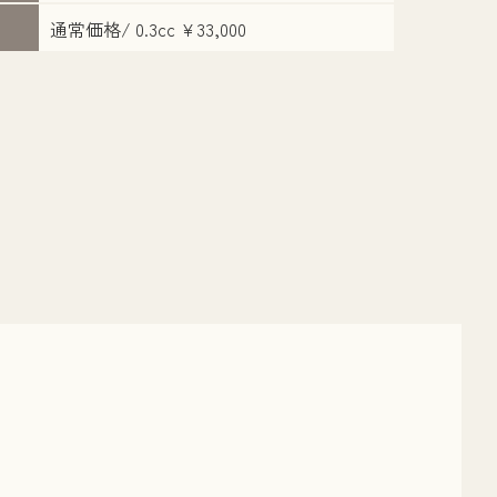
通常価格/ 0.3cc ¥33,000
さ
担当医：山